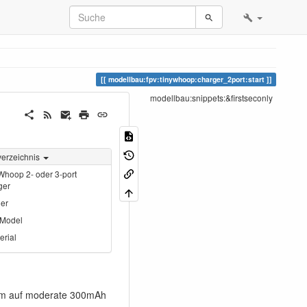
modellbau:fpv:tinywhoop:charger_2port:start
modellbau:snippets:&firstseconly
verzeichnis
Whoop 2- oder 3-port
ger
der
Model
erial
rom auf moderate 300mAh