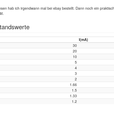
en hab ich irgendwann mal bei ebay bestellt. Dann noch ein praktis
ät.
tandswerte
I(mA)
30
20
10
5
4
3
2
1.66
1.5
1.33
1.2