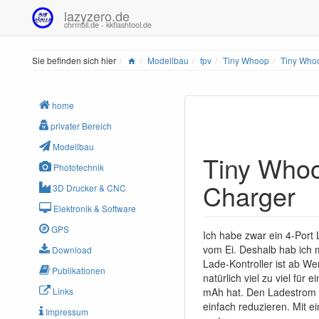
lazyzero.de
chrmoll.de - kkflashtool.de
Home
Sie befinden sich hier
Modellbau
fpv
Tiny Whoop
Tiny Whoo
home
privater Bereich
Modellbau
Tiny Whoo
Phototechnik
Charger
3D Drucker & CNC
Elektronik & Software
GPS
Ich habe zwar ein 4-Port 
vom Ei. Deshalb hab ich 
Download
Lade-Kontroller ist ab Wer
Publikationen
natürlich viel zu viel für
mAh hat. Den Ladestrom 
Links
einfach reduzieren. Mit
Impressum