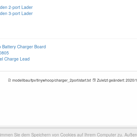
den 2-port Lader
den 3-port Lader
 Battery Charger Board
 0805
lel Charge Lead
modellbau/fpv/tinywhoop/charger_2port/start.txt
Zuletzt geändert:
2020/1
stimmen Sie dem Speichern von Cookies auf Ihrem Computer zu. Auße